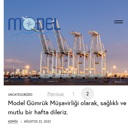
Kategori:
Uncategorize
Yazı
Previous
1
2
UNCATEGORIZED
Model Gümrük Müşavirliği olarak, sağlıklı ve
sayfalaması
mutlu bir hafta dileriz.
ADMIN
AĞUSTOS 22, 2022